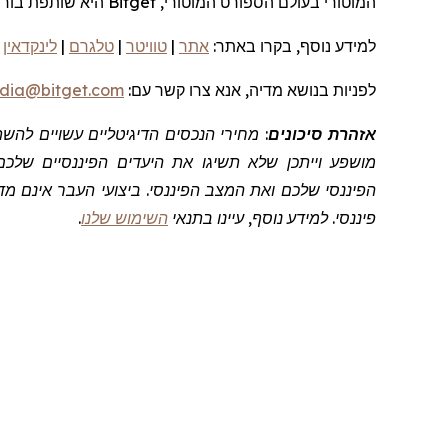
המוטורי
בעולם
הספורט המוטורי,
Bitget
היא שותפת בור
למידע נוסף, בקרו
באתר:
אתר
|
טוויטר
|
טלגרם
|
לינקדאין
|
לפניות
בנושא מדיה, אנא צרו קשר
עם:
dia@bitget.com
אזהרת סיכונים
: מחירי הנכסים הדיגיטליים עשויים לה
מושפע וייתכן שלא תשיגו את היעדים הפיננסיים שלכם
הפיננסי שלכם ואת המצב הפיננסי. ביצועי העבר אינם מדד
פיננסי. למידע נוסף, עיינו בתנאי
השימוש שלנו
.