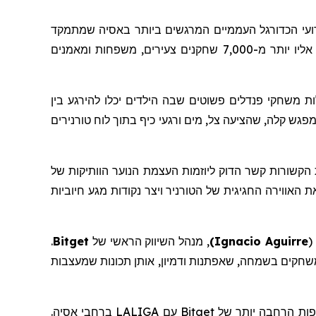
עי הכדורגל העממיים המרגשים ביותר באסיה שמתמקד
בקידום ספורט, קהילה וחברות. הטורניר, שהתקיים בין ה-14 ל-16 בנובמבר באצטדיון האתלטיקה של ניו קלארק סיטי, קיבץ אליו יותר מ-7,000 שחקנים צעירים, משפחות ומאמנים
ות
משחקי
פנדלים
פשוטים
שבה הילדים יכלו להירגע בין
LALIGA x Bi. עבור משפחות רבות, זה הפך לנקודת מפגש קלה, שהציעה צל, מים ורגעי כיף בתוך לוח טורנירים
פורטיביות, תכונות הקשורות קשר הדוק ליוזמות העצמת הנוער הוותיקות של
אווירה החגיגית של הטורניר ויצר נקודות מגע חיוביות
(
Ignacio Aguirre
)
,
מנהל
השיווק
הראשי של
Bitget
.
שחקים בשמחה, שאפתנות ודמיון, אותן תכונות שמעצבות
תפות הרחבה יותר של
Bitget
עם
LALIGA
ברחבי אסיה.