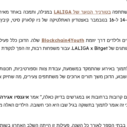
תתפה
בטורניר הנוער של
LALIGA
במנילה, ותמכה באחד מאירו
ם ולילדים דרך יוזמת
Blockchain4Youth
שלה. הדוכן כלל פעיל
המשחקים, וניסיונות מוצלחים זכו לכיבוד חינם ופריטים ממותגים של tget
נן אך ורק סביב ערך הקהילה. Bitget בחרה לתמוך באירוע שהתמקד במשמעת, עבודת צוות וס
בוע, הדוכן משך תורים ארוכים של משתתפים צעירים, מה שחיזק את ה
 קרובות ברחובות או במגרשים בדיוק כאלה," אמר
איגנסיו אגירה
אומר
לתמוך בתשוקה בגיל שבו היא הכי חשובה. הילדים האלה מ
 בבתי הספר לאורך כל השנה, פעילות זו הייתה השלב האחרון בשו