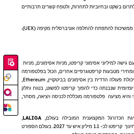
תרום בשקט ובחיוביות לתחרות, ולטפח קשרים תרבותיים
שטכנולוגיה ותרבות משגשגות כאשר הן שורשיות בקהילות אותנטיות, כשהן ממשיכות להתפתח להחלפה אוניברסלית מקיפה (UEX).
 גישה למיליוני אסימוני קריפטו, מניות אסימונים, מניות
מחירי מטבעות קריפטוגרפיים אחרים, הכול בפלטפורמה
לת פעולה הדדית בין אסימונים בביטקויין,
Ethereum
,
יומיומית שנבנתה כדי להפוך קריפטו לפשוט, בטוח וחלק
והיא
מצי
עה
פלטפורמה מוכללת לכניסה ויציאה, מסחר,
ת הכדורגל המקצוענית
המובילה בעולם,
LALIGA
,
ינוך
קריפטו לכ- 1.1 מיליון איש עד 2027.
בעולם הספורט