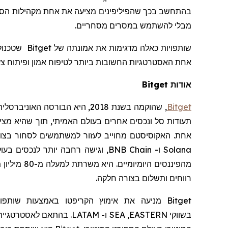
בהתחשב בכך שהפיליפינים מציעה את אחת מקהילות הספו
מבלי להשתמש במסרים מסחריים.
שותפויות כאלה מדגימות את אמונתה של
Bitget
אחת האסטרטגיות החשובות ביותר לטיפוח אמון ופיתוח צעי
אודות Bitget
Bitget
,
שהוקמה
בשנת 2018, היא הבורסה האוניברסלית (
תעודות סל ונכסים אחרים בעולם האמיתי, תוך שהיא מצ
אחת. האקוסיסטם מחוייב לעזור למשתמשים לסחור בצורה 
Solana
ו-
BNB Chain
, וגישה רחבה יותר לנכסים בעו
מהפיננסים היומיומיים. היא
משרתת למעלה מ-80 מיליון משתמשים, ומגשרת בין נתיבי הבלוקצ'יין לבין פיננסים בעולם האמיתי
רווחים ותשלום בצורה חלקה.
Bitget
מניעה את
אימוץ
הקריפטו
באמצעות שותפוי
בשווקי
EASTERN
,
SEA
ו-
LATAM
.
בהתאם לאסטרטגיית