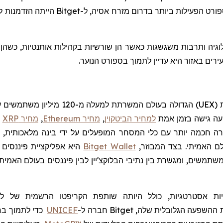
רט הפעילות ביותר בדרום מזרח אסיה, ל-
Bitget
הייתה הזדמנות ל
רים באזור היא עדיין לתמוך בספורט הנוער.
UEX
)
הגדולה בעולם המשרתת למעלה מ-120
מיליון משתמשים עם
יעה גישה בזמן אמת
למחיר הביטקוין
,
מחיר Ethereum
,
מחיר XRP
ו
חכמה יותר עם כלי המסחר המופעלים על ידי בינה מלאכותית, יכו
לם האמיתי. בצד המבוזר,
Bitget Wallet
היא אפליקציית פיננסים 
ות
אסטרטגיות, כולל היותה שותפת
הקריפטו
הרשמית של ליג
ההשפעה הגלובלית שלה,
Bitget
חברה
ל-
UNICEF
כדי לתמוך בח