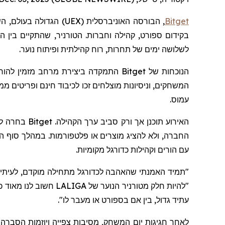
Bitget
, הבורסה האוניברסלית (
UEX
) הגדולה בעולם,
הש
לשלושה ימים של תחרות, רוח קהילתית ופיתוח נוער.
הנוכחות של
Bitget
התמקדה ביצירת מרחב מזמין להורי
עמוס.
האירוע תוכ
החברה, ולא להציג מוצרים או פלטפורמות. במהלך סוף הש
עם הורים וקהילות כדורגל מקומיות.
"תמיד האמנתי שהאהבה לכדורגל מתחילה מוקדם, לעיתים
"להיות חלק מטורניר הנוער של LALIGA חשוב לנו מאוד כי זה
עתיד גדול, בין אם בספורט או מעבר לו
".
לאחר חגיגות יום המשחק, מסיבות צפייה ויוזמות הסברה