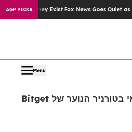
roof They Exist
Fox News Goes Quiet as 'Maga Me
AGP PICKS
Menu