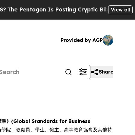
Pentagon Is Posting Cryptic Biblical Messages o
View all
Provided by AGP
Share
lobal Standards for Business
商學院、教職員、學生、僱主、高等教育協會及其他持