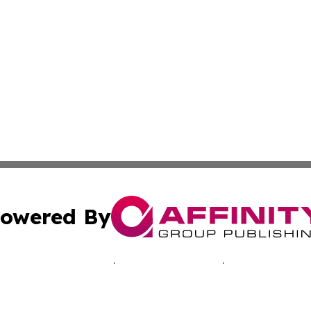
owered By
ubmit Press Release
Terms & Conditions
Copyright/DMCA
 dba Affinity Group Publishing & Economic Times Cayman I