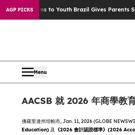
ate Harms to Youth
Brazil Gives Parents Social M
AGP PICKS
Menu
AACSB 就 2026 年商
佛羅里達州坦帕市, Jan. 11, 2026 (GLOBE NEWSWIR
Education)
及
《2026 會計認證標準》(2026 Account