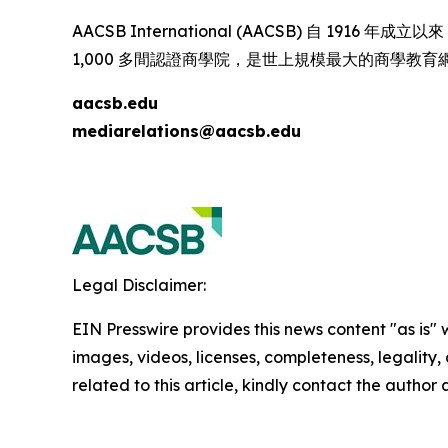
AACSB International (AACSB) 自 
1,000 多間認證商學院，是世上規模最大的商學教
aacsb.edu
mediarelations@aacsb.edu
Legal Disclaimer:
EIN Presswire provides this news content "as is" 
images, videos, licenses, completeness, legality, o
related to this article, kindly contact the author