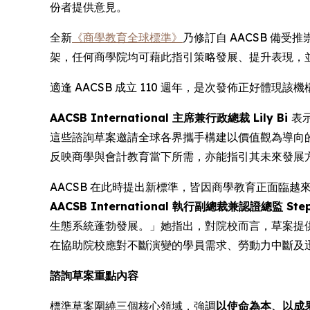
份者提供意見。
全新
《商學教育全球標準》
乃修訂自 AACSB 備受
架，任何商學院均可藉此指引策略發展、提升表現，
適逢 AACSB 成立 110 週年，是次發佈正好體
AACSB International 主席兼行政總裁 Lily Bi
表
這些諮詢草案邀請全球各界攜手構建以價值觀為導向
反映商學與會計教育當下所需，亦能指引其未來發展
AACSB 在此時提出新標準，皆因商學教育正面臨
AACSB International 執行副總裁兼認證總監 Step
生態系統蓬勃發展。」她指出，對院校而言，草案提供
在協助院校應對不斷演變的學員需求、勞動力中斷及
諮詢草案重點內容
標準草案圍繞三個核心領域，強調
以使命為本、以成