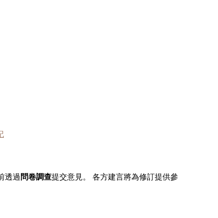
記
前透過
問卷調查
提交意見。 各方建言將為修訂提供參