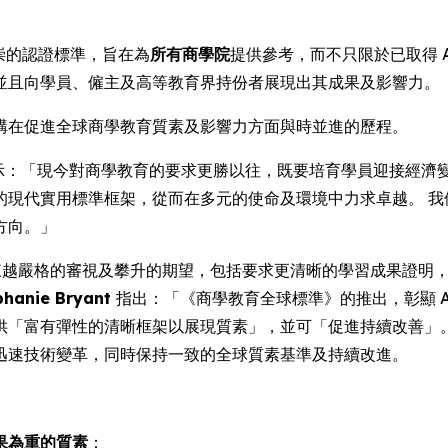
推崇的認證標準，旨在為
所有商學院
提供參考，而不只限於已取得 A
並且向學員、僱主及高等教育界持份者展現出其成果及影響力。
現該機構在促進全球商學教育質素及影響力方面與時並進的歷程。
示：「現今對商學教育的要求更勝以往，既要培育學員迎接經濟
的現代實用標準框架，從而在多元的使命及環境中力求卓越。 我
方向。」
越來越嚴格的審視及攀升的期望，包括要求更清晰的學習成果證明
hanie Bryant
指出：「《商學教育全球標準》的推出，彰顯 A
「富有彈性的清晰框架以展現質素」，並可「促進持續改善」。 
迅速技術變革，同時保持一致的全球質素基準及持續改進。
果為重的質素
：