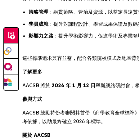
策略管理
：融貫策略、管治及資源，以奠定長遠質
學員成就
：提升對課程設計、學習成果保證及數碼
影響力之路
：提升學術影響力，促進學術及專業領
這些標準追求兼容並蓄，配合各類院校模式及地區背
了解更多
AACSB 將於
2026 年 1 月 12 日
舉辦網絡研討會，
參與方式
AACSB 鼓勵持份者審閱其首份《商學教育全球標準
考依據，以助最終確立 2026 年標準。
關於 AACSB