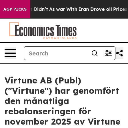
Well, it Didn’t
As war With Iran Drove oil Prices Hig
AGP PICKS
Virtune AB (Publ)
("Virtune") har genomfört
den månatliga
rebalanseringen för
november 2025 av Virtune